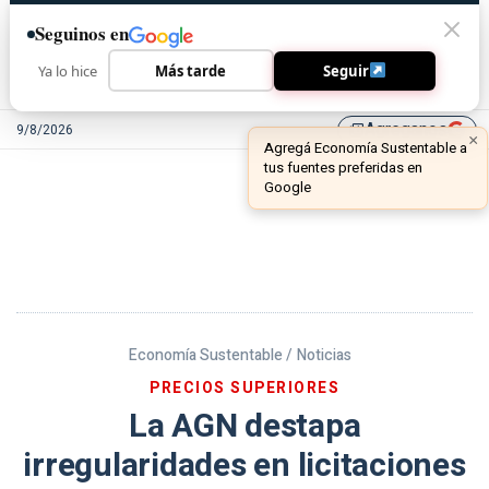
Seguinos en
Ya lo hice
Más tarde
Seguir
Agreganos
9/8/2026
library_add
Economía Sustentable /
Noticias
PRECIOS SUPERIORES
La AGN destapa
irregularidades en licitaciones