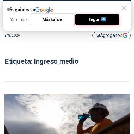
Seguinos en
Ya lo hice
Más tarde
Seguir
Agreganos
8/8/2026
library_add
Etiqueta:
Ingreso medio