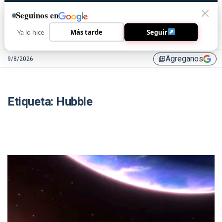
Seguinos en
Ya lo hice
Más tarde
Seguir
Agreganos
9/8/2026
library_add
Etiqueta:
Hubble