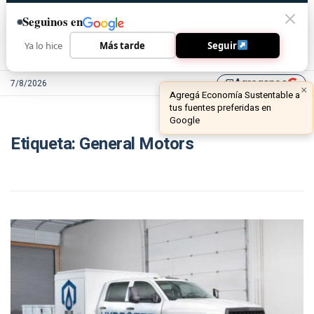
Seguinos en
Ya lo hice
Más tarde
Seguir
Agreganos
7/8/2026
library_add
Etiqueta:
General Motors