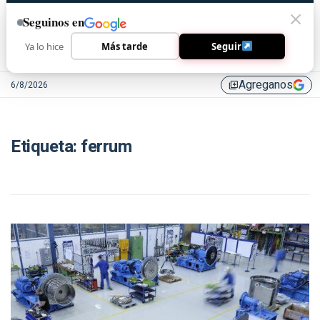
Seguinos en
Ya lo hice
Más tarde
Seguir
Agreganos
6/8/2026
library_add
Etiqueta:
ferrum