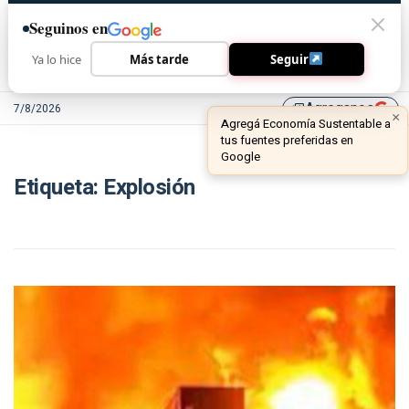
Seguinos en
Ya lo hice
Más tarde
Seguir
Agreganos
7/8/2026
library_add
×
Agregá Economía Sustentable a
tus fuentes preferidas en
Google
Etiqueta:
Explosión