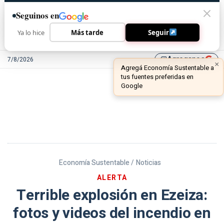
Seguinos en
Ya lo hice
Más tarde
Seguir
Agreganos
7/8/2026
library_add
Economía Sustentable /
Noticias
ALERTA
Terrible explosión en Ezeiza:
fotos y videos del incendio en