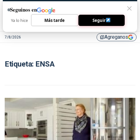
Seguinos en
Ya lo hice
Más tarde
Seguir
Agreganos
7/8/2026
library_add
Etiqueta:
ENSA