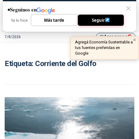
Seguinos en
Ya lo hice
Más tarde
Seguir
Agreganos
7/8/2026
library_add
×
Agregá Economía Sustentable a
tus fuentes preferidas en
Google
Etiqueta:
Corriente del Golfo