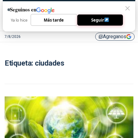
Seguinos en
Ya lo hice
Más tarde
Seguir
Agreganos
7/8/2026
library_add
Etiqueta:
ciudades