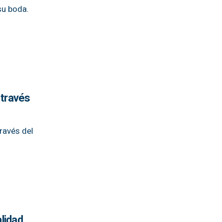
su boda.
 través
ravés del
alidad