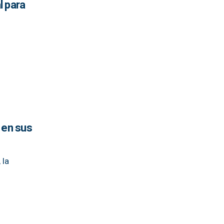
l para
 en sus
 la