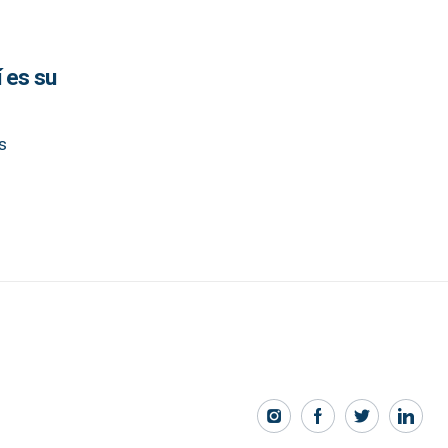
 es su
s