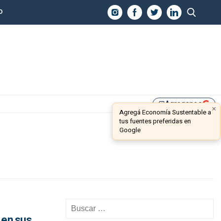
O
Agreganos
library_add
×
Agregá Economía Sustentable a
tus fuentes preferidas en
Google
 en sus