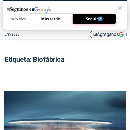
Seguinos en
Ya lo hice
Más tarde
Seguir
Agreganos
5/8/2026
library_add
Etiqueta:
Biofábrica