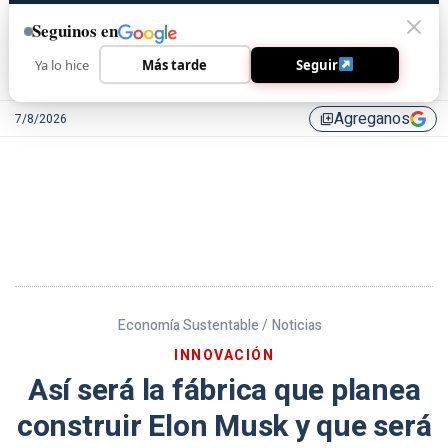
Seguinos en
Ya lo hice
Más tarde
Seguir
Agreganos
7/8/2026
library_add
Economía Sustentable /
Noticias
INNOVACIÓN
Así será la fábrica que planea
construir Elon Musk y que será