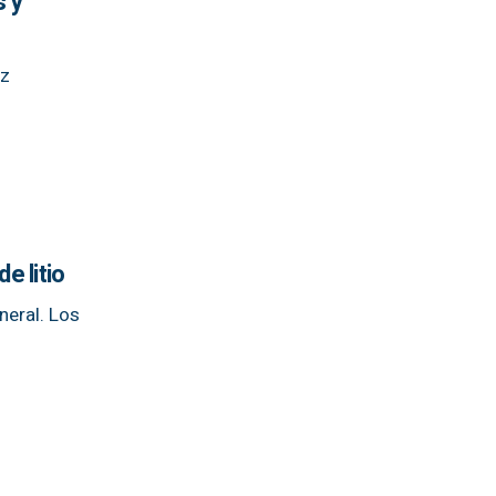
s y
iz
e litio
neral. Los