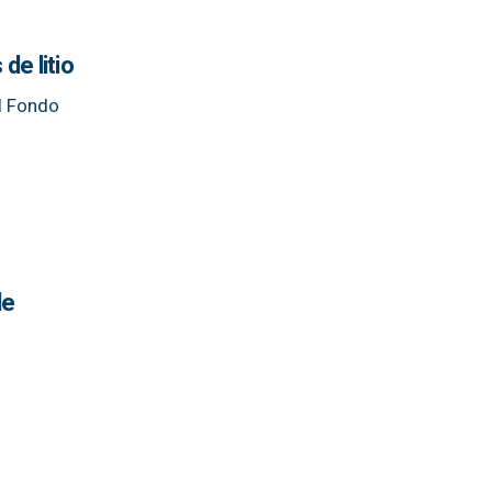
de litio
l Fondo
le