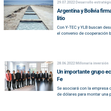
29.07.2022
Desarrollo estratégi
Argentina y Bolivia fir
litio
Con Y-TEC y YLB buscan desarr
el convenio de cooperación bi
28.06.2022
Millonaria inversión
Un importante grupo eco
Fe
Se asociará con la empresa c
de dólares para montar una 