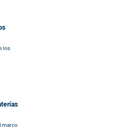
os
e los
aterías
el marco