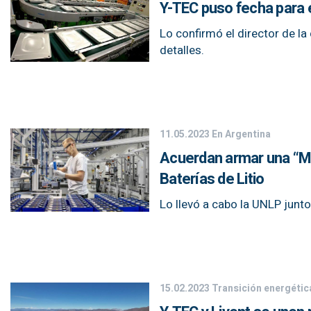
Y-TEC puso fecha para e
Lo confirmó el director de la
detalles.
11.05.2023
En Argentina
Acuerdan armar una “Me
Baterías de Litio
Lo llevó a cabo la UNLP junt
15.02.2023
Transición energétic