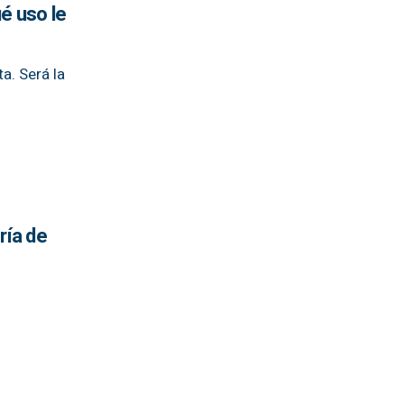
ué uso le
a. Será la
ría de