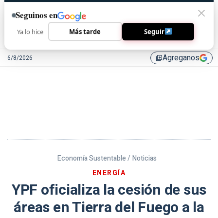
Seguinos en
Ya lo hice
Más tarde
Seguir
Agreganos
6/8/2026
library_add
Economía Sustentable /
Noticias
ENERGÍA
YPF oficializa la cesión de sus
áreas en Tierra del Fuego a la