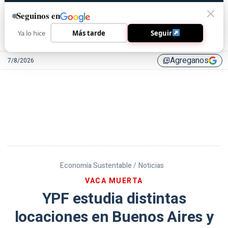
Seguinos en
Ya lo hice
Más tarde
Seguir
Agreganos
7/8/2026
library_add
Economía Sustentable /
Noticias
VACA MUERTA
YPF estudia distintas
locaciones en Buenos Aires y