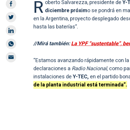
R
oberto Salvarezza, presidente de
Y-T
diciembre próxim
o se pondrá en mar
en la Argentina, proyecto desplegado des
hasta las baterías”.
//Mirá también:
La YPF “sustentable”, be
“Estamos avanzando rápidamente con la p
declaraciones a
Radio Nacional,
como part
instalaciones de
Y-TEC,
en el partido bon
de la planta industrial está terminada”.