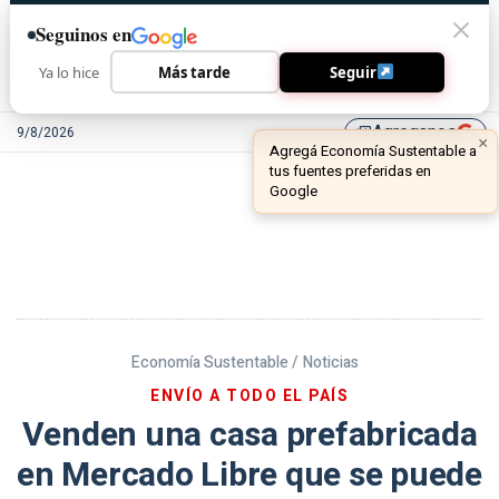
Seguinos en
Ya lo hice
Más tarde
Seguir
Agreganos
9/8/2026
library_add
Economía Sustentable /
Noticias
ENVÍO A TODO EL PAÍS
Venden una casa prefabricada
en Mercado Libre que se puede