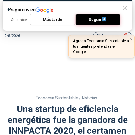
Seguinos en
Ya lo hice
Más tarde
Seguir
Agreganos
9/8/2026
library_add
Economía Sustentable /
Noticias
Una startup de eficiencia
energética fue la ganadora de
INNPACTA 2020, el certamen