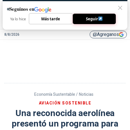
Seguinos en
Ya lo hice
Más tarde
Seguir
Agreganos
8/8/2026
library_add
Economía Sustentable /
Noticias
AVIACIÓN SOSTENIBLE
Una reconocida aerolínea
presentó un programa para