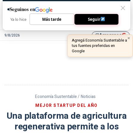
Seguinos en
Ya lo hice
Más tarde
Seguir
Agreganos
9/8/2026
library_add
Economía Sustentable /
Noticias
MEJOR STARTUP DEL AÑO
Una plataforma de agricultura
regenerativa permite a los