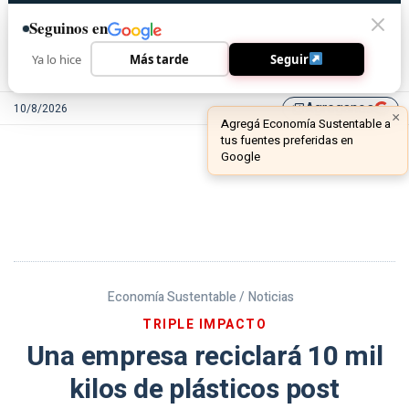
Seguinos en
Ya lo hice
Más tarde
Seguir
Agreganos
10/8/2026
library_add
Economía Sustentable /
Noticias
TRIPLE IMPACTO
Una empresa reciclará 10 mil
kilos de plásticos post