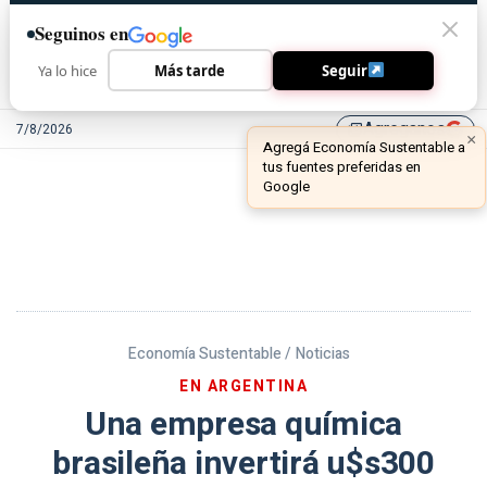
Seguinos en
Ya lo hice
Más tarde
Seguir
Agreganos
7/8/2026
library_add
Economía Sustentable /
Noticias
EN ARGENTINA
Una empresa química
brasileña invertirá u$s300