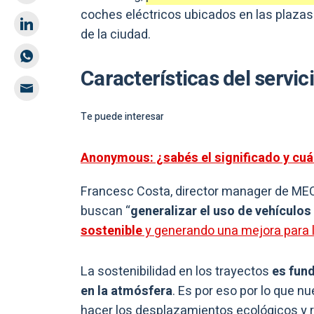
coches eléctricos ubicados en las plazas
de la ciudad.
Características del servic
Te puede interesar
Anonymous: ¿sabés el significado y cuál
Francesc Costa, director manager de MEC
buscan “
generalizar el uso de vehículos
sostenible
y generando una mejora para 
La sostenibilidad en los trayectos
es fun
en la atmósfera
. Es por eso por lo que n
hacer los desplazamientos ecológicos y 