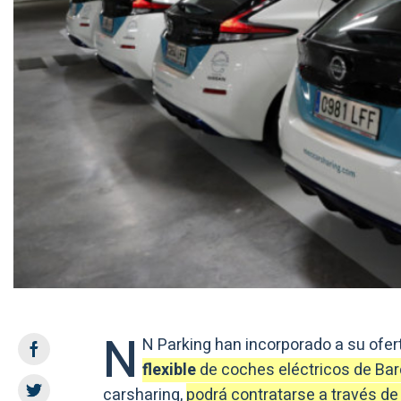
N
N Parking han incorporado a su ofe
flexible
de coches eléctricos de Ba
carsharing,
podrá contratarse a través d