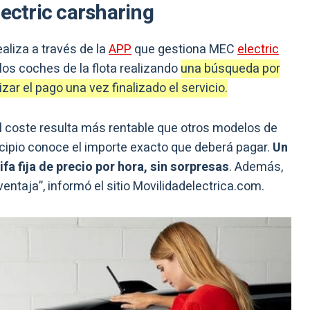
lectric carsharing
ealiza a través de la
APP
que gestiona MEC
electric
los coches de la flota realizando
una búsqueda por
izar el pago una vez finalizado el servicio.
el coste resulta más rentable que otros modelos de
ncipio conoce el importe exacto que deberá pagar.
Un
a fija de precio por hora, sin sorpresas
. Además,
ntaja”, informó el sitio Movilidadelectrica.com.