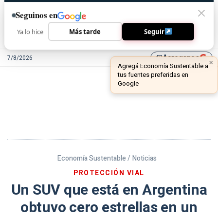
Seguinos en
Ya lo hice
Más tarde
Seguir
Agreganos
7/8/2026
library_add
Economía Sustentable /
Noticias
PROTECCIÓN VIAL
Un SUV que está en Argentina
obtuvo cero estrellas en un