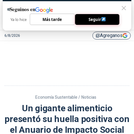
Seguinos en
Ya lo hice
Más tarde
Seguir
Agreganos
6/8/2026
library_add
Economía Sustentable /
Noticias
Un gigante alimenticio
presentó su huella positiva con
el Anuario de Impacto Social