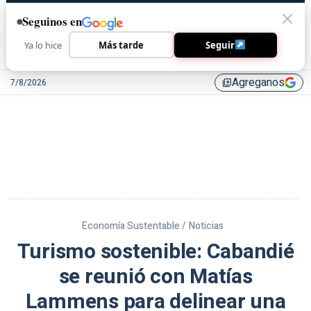
Seguinos en
Ya lo hice
Más tarde
Seguir
Agreganos
7/8/2026
library_add
Economía Sustentable /
Noticias
Turismo sostenible: Cabandié
se reunió con Matías
Lammens para delinear una