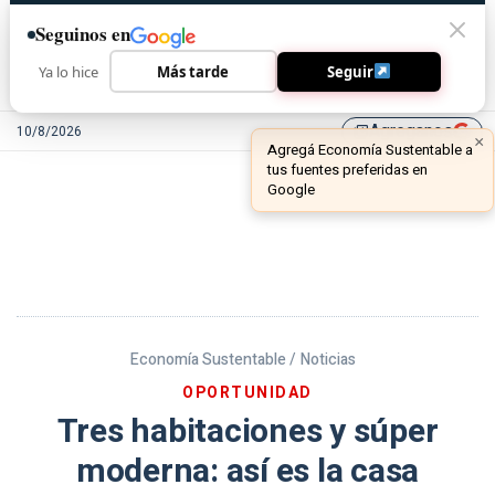
Seguinos en
Ya lo hice
Más tarde
Seguir
Agreganos
10/8/2026
library_add
Economía Sustentable /
Noticias
OPORTUNIDAD
Tres habitaciones y súper
moderna: así es la casa