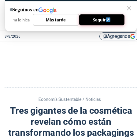
Seguinos en
Ya lo hice
Más tarde
Seguir
Agreganos
8/8/2026
library_add
Economía Sustentable /
Noticias
Tres gigantes de la cosmética
revelan cómo están
transformando los packagings