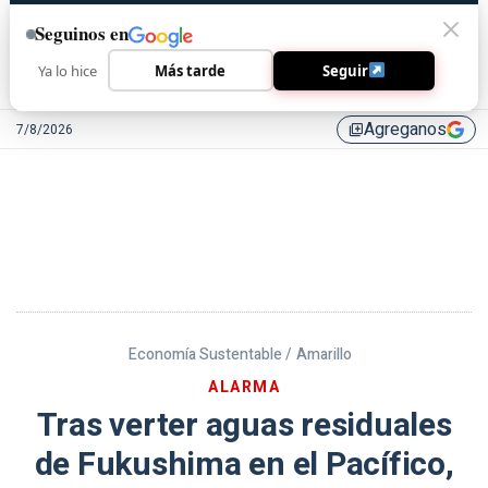
Seguinos en
Ya lo hice
Más tarde
Seguir
Agreganos
7/8/2026
library_add
Economía Sustentable /
Amarillo
ALARMA
Tras verter aguas residuales
de Fukushima en el Pacífico,