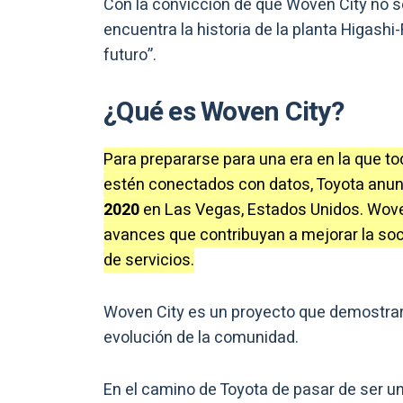
Con la convicción de que Woven City no se
encuentra la historia de la planta Higashi-
futuro”.
¿Qué es Woven City?
Para prepararse para una era en la que t
estén conectados con datos, Toyota anun
2020
en Las Vegas, Estados Unidos. Wove
avances que contribuyan a mejorar la soci
de servicios.
Woven City es un proyecto que demostrar
evolución de la comunidad.
En el camino de Toyota de pasar de ser u