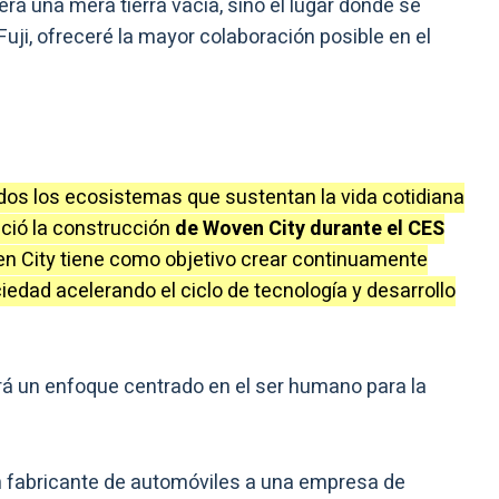
rá una mera tierra vacía, sino el lugar donde se
Fuji, ofreceré la mayor colaboración posible en el
odos los ecosistemas que sustentan la vida cotidiana
ció la construcción
de Woven City durante el CES
n City tiene como objetivo crear continuamente
edad acelerando el ciclo de tecnología y desarrollo
á un enfoque centrado en el ser humano para la
n fabricante de automóviles a una empresa de