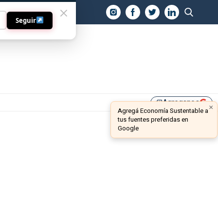
O
Seguir
Agreganos
library_add
×
Agregá Economía Sustentable a
tus fuentes preferidas en
Google