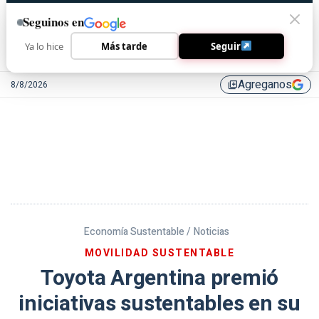
Seguinos en
Ya lo hice
Más tarde
Seguir
Agreganos
8/8/2026
library_add
Economía Sustentable /
Noticias
MOVILIDAD SUSTENTABLE
Toyota Argentina premió
iniciativas sustentables en su