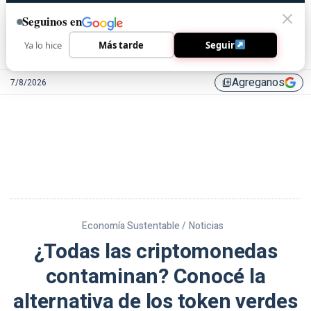
Seguinos en
Ya lo hice
Más tarde
Seguir
Agreganos
7/8/2026
library_add
Economía Sustentable /
Noticias
¿Todas las criptomonedas
contaminan? Conocé la
alternativa de los token verdes