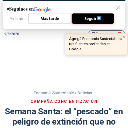
Seguinos en
Ya lo hice
Más tarde
Seguir
Agreganos
9/8/2026
library_add
Economía Sustentable /
Noticias
CAMPAÑA CONCIENTIZACIÓN
Semana Santa: el “pescado” en
peligro de extinción que no