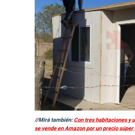
//Mirá también:
Con tres habitaciones y u
se vende en Amazon por un precio súper 