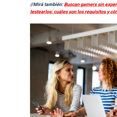
//Mirá también:
Buscan gamers sin experi
testearlos: cuáles son los requisitos y c