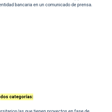
 entidad bancaria en un comunicado de prensa.
n
dos categorías:
sitarios/as que tienen proyectos en fase de