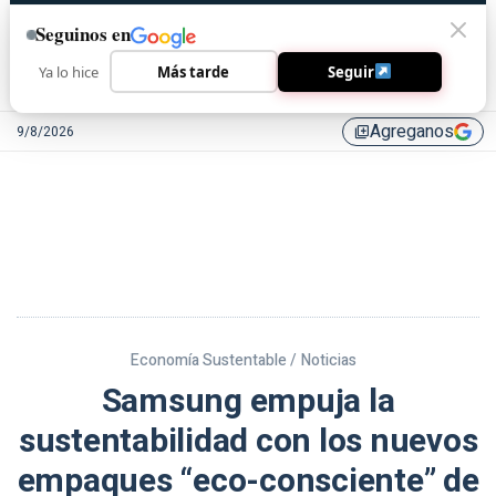
Seguinos en
Ya lo hice
Más tarde
Seguir
Agreganos
9/8/2026
library_add
Economía Sustentable /
Noticias
Samsung empuja la
sustentabilidad con los nuevos
empaques “eco-consciente” de