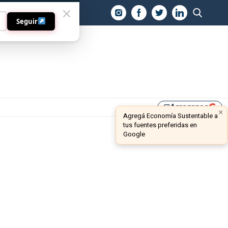
O
Seguir
Agreganos
library_add
×
Agregá Economía Sustentable a
tus fuentes preferidas en
Google