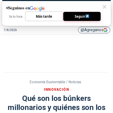
Seguinos en
Ya lo hice
Más tarde
Seguir
Agreganos
7/8/2026
library_add
Economía Sustentable /
Noticias
INNOVACIÓN
Qué son los búnkers
millonarios y quiénes son los