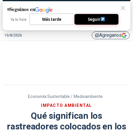
Seguinos en
Ya lo hice
Más tarde
Seguir
Agreganos
10/8/2026
library_add
Economía Sustentable /
Medioambiente
IMPACTO AMBIENTAL
Qué significan los
rastreadores colocados en los