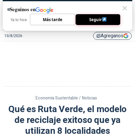
Seguinos en
Ya lo hice
Más tarde
Seguir
Agreganos
10/8/2026
library_add
Economía Sustentable /
Noticias
Qué es Ruta Verde, el modelo
de reciclaje exitoso que ya
utilizan 8 localidades