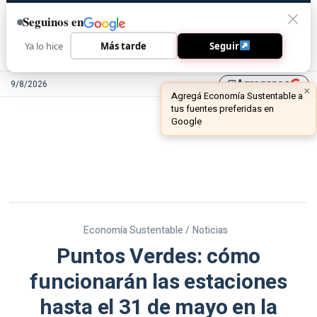
Seguinos en
Ya lo hice
Más tarde
Seguir
Agreganos
9/8/2026
library_add
Economía Sustentable /
Noticias
Puntos Verdes: cómo
funcionarán las estaciones
hasta el 31 de mayo en la