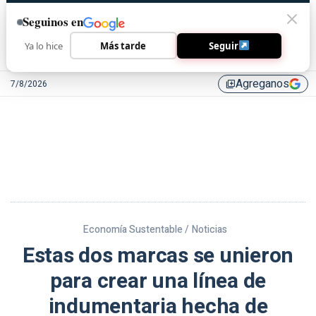
Seguinos en
Ya lo hice
Más tarde
Seguir
Agreganos
7/8/2026
library_add
Economía Sustentable /
Noticias
Estas dos marcas se unieron
para crear una línea de
indumentaria hecha de