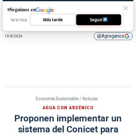
Seguinos en
Ya lo hice
Más tarde
Seguir
Agreganos
10/8/2026
library_add
Economía Sustentable /
Noticias
AGUA CON ARSÉNICO
Proponen implementar un
sistema del Conicet para