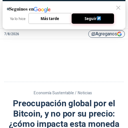
Seguinos en
Ya lo hice
Más tarde
Seguir
Agreganos
7/8/2026
library_add
Economía Sustentable /
Noticias
Preocupación global por el
Bitcoin, y no por su precio:
¿cómo impacta esta moneda