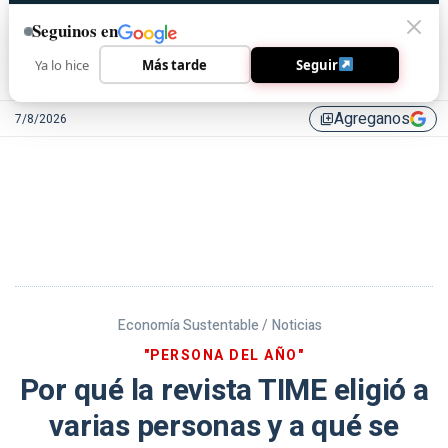
Seguinos en
Ya lo hice
Más tarde
Seguir
Agreganos
7/8/2026
library_add
Economía Sustentable /
Noticias
"PERSONA DEL AÑO"
Por qué la revista TIME eligió a
varias personas y a qué se