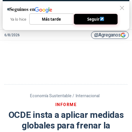
Seguinos en
Ya lo hice
Más tarde
Seguir
Agreganos
6/8/2026
library_add
Economía Sustentable /
Internacional
INFORME
OCDE insta a aplicar medidas
globales para frenar la