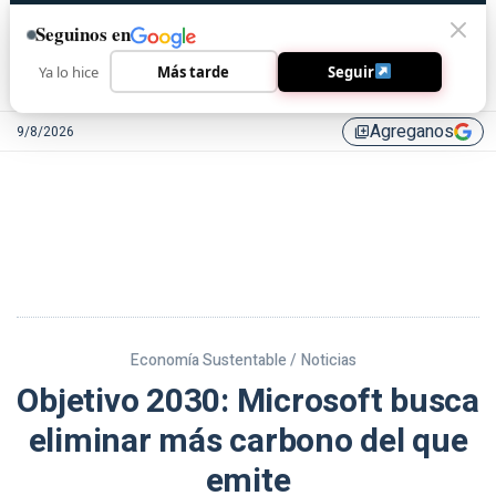
Seguinos en
Ya lo hice
Más tarde
Seguir
Agreganos
9/8/2026
library_add
Economía Sustentable /
Noticias
Objetivo 2030: Microsoft busca
eliminar más carbono del que
emite