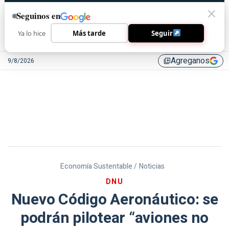
Seguinos en
Ya lo hice
Más tarde
Seguir
Agreganos
9/8/2026
library_add
Economía Sustentable /
Noticias
DNU
Nuevo Código Aeronáutico: se
podrán pilotear “aviones no